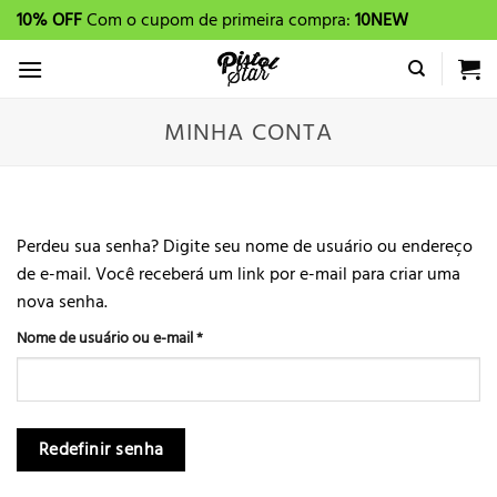
Skip
10% OFF
Com o cupom de primeira compra:
10NEW
to
content
MINHA CONTA
Perdeu sua senha? Digite seu nome de usuário ou endereço
de e-mail. Você receberá um link por e-mail para criar uma
nova senha.
Obrigatório
Nome de usuário ou e-mail
*
Redefinir senha