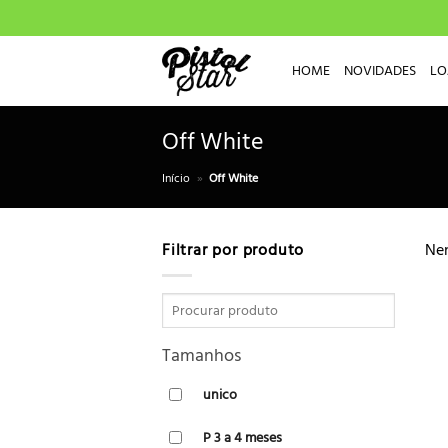
Skip
to
content
HOME
NOVIDADES
LO
Off White
Início
»
Off White
Filtrar por produto
Nen
Tamanhos
unico
P 3 a 4 meses