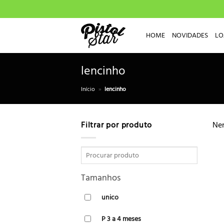
Skip
to
content
HOME
NOVIDADES
LO
lencinho
Início
»
lencinho
Filtrar por produto
Nen
Tamanhos
unico
P 3 a 4 meses