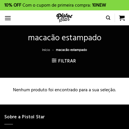
Skip
10% OFF
Com o cupom de primeira compra:
10NEW
to
content
macacão estampado
Início
»
macacão estampado
FILTRAR
Nenhum produto foi encontrado para a sua seleção.
Sobre a Pistol Star