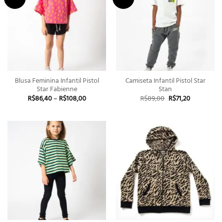
Blusa Feminina Infantil Pistol
Camiseta Infantil Pistol Star
Star Fabienne
Stan
Faixa
O
O
R$
86,40
–
R$
108,00
R$
89,00
R$
71,20
de
preço
preço
preço:
original
atual
R$86,40
era:
é:
através
R$89,00.
R$71,20.
R$108,00