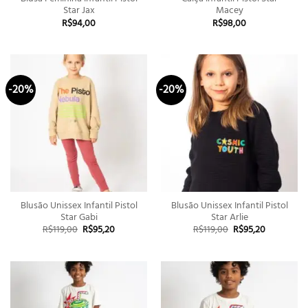
Star Jax
Macey
R$
94,00
R$
98,00
-20%
-20%
Blusão Unissex Infantil Pistol
Blusão Unissex Infantil Pistol
Star Gabi
Star Arlie
O
O
O
O
R$
119,00
R$
95,20
R$
119,00
R$
95,20
preço
preço
preço
preço
original
atual
original
atual
era:
é:
era:
é:
R$119,00.
R$95,20.
R$119,00.
R$95,20.