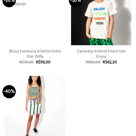
-20%
-30%
Blusa Feminina Infantil Pistol
Camiseta Infantil Pistol Star
Star Willa
Enjoy
O
O
O
O
R$
74,00
R$
59,00
R$
89,00
R$
62,30
preço
preço
preço
preço
original
atual
original
atual
era:
é:
era:
é:
R$74,00.
R$59,00.
R$89,00.
R$62,30.
-40%