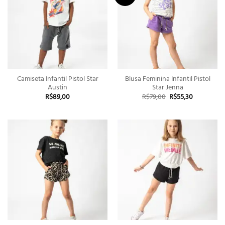
Camiseta Infantil Pistol Star
Blusa Feminina Infantil Pistol
Austin
Star Jenna
O
O
R$
89,00
R$
79,00
R$
55,30
preço
preço
original
atual
era:
é:
R$79,00.
R$55,30.