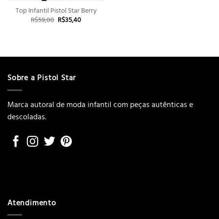
Top Infantil Pistol Star Berry
O
O
R$
59,00
R$
35,40
preço
preço
original
atual
era:
é:
R$59,00.
R$35,40.
Sobre a Pistol Star
Marca autoral de moda infantil com peças autênticas e
descoladas.
Atendimento