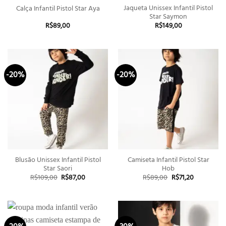
Jaqueta Unissex Infantil Pistol
Calça Infantil Pistol Star Aya
Star Saymon
R$
89,00
R$
149,00
-20%
-20%
Blusão Unissex Infantil Pistol
Camiseta Infantil Pistol Star
Star Saori
Hob
O
O
O
O
R$
109,00
R$
87,00
R$
89,00
R$
71,20
preço
preço
preço
preço
original
atual
original
atual
era:
é:
era:
é:
R$109,00.
R$87,00.
R$89,00.
R$71,20.