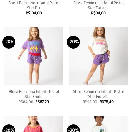
Short Feminino Infantil Pistol
Blusa Feminina Infantil Pistol
Star Bix
Star Tatiana
R$
104,00
R$
84,00
-20%
-20%
Blusa Feminina Infantil Pistol
Short Feminino Infantil Pistol
Star Emilia
Star Fiorella
O
O
O
O
R$
84,00
R$
67,20
R$
98,00
R$
78,40
preço
preço
preço
preço
original
atual
original
atual
era:
é:
era:
é:
R$84,00.
R$67,20.
R$98,00.
R$78,40.
-20%
-20%