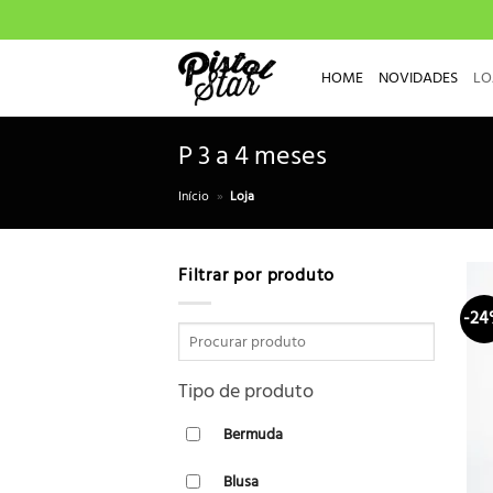
Skip
to
content
HOME
NOVIDADES
LO
P 3 a 4 meses
Início
»
Loja
Filtrar por produto
-2
Tipo de produto
Bermuda
Blusa