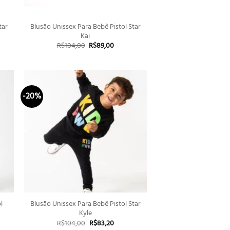
+
tar
Blusão Unissex Para Bebê Pistol Star
Kai
O
O
R$
104,00
R$
89,00
preço
preço
original
atual
era:
é:
00.
R$104,00.
R$89,00.
-20%
+
l
Blusão Unissex Para Bebê Pistol Star
Kyle
O
O
R$
104,00
R$
83,20
preço
preço