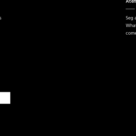
Ate
s
Seg a
What
come