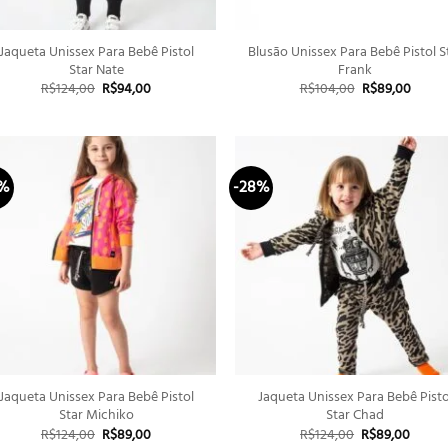
+
+
Jaqueta Unissex Para Bebê Pistol
Blusão Unissex Para Bebê Pistol S
Star Nate
Frank
O
O
O
O
R$
124,00
R$
94,00
R$
104,00
R$
89,00
preço
preço
preço
preço
original
atual
original
atual
era:
é:
era:
é:
R$124,00.
R$94,00.
R$104,00.
R$89,
8%
-28%
+
+
Jaqueta Unissex Para Bebê Pistol
Jaqueta Unissex Para Bebê Pisto
Star Michiko
Star Chad
O
O
O
O
R$
124,00
R$
89,00
R$
124,00
R$
89,00
preço
preço
preço
preço