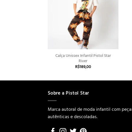
+
Calça Unissex Infantil Pistol Star
River
R$
189,00
Sobre a Pistol Star
Marca autoral de moda infantil com peça
autênticas e descoladas.