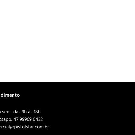
ndimento
 sex - das 9h às 18h
sapp: 47 99969 0432
rcial@pistolstar.com.br