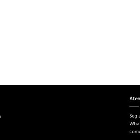
Ate
s
Seg a
What
come