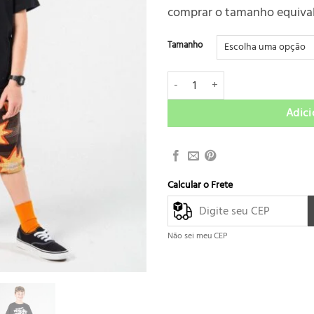
comprar o tamanho equivale
Tamanho
Bermuda Infantil Pistol Star River 
Adici
Calcular o Frete
Não sei meu CEP