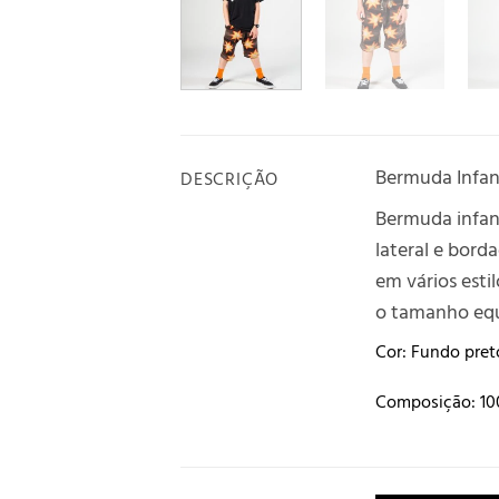
Bermuda Infan
DESCRIÇÃO
Bermuda infant
lateral e bord
em vários esti
o tamanho equi
Cor: Fundo pret
Composição: 1