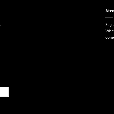
Ate
s
Seg a
What
come