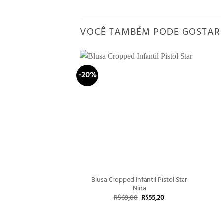
VOCÊ TAMBÉM PODE GOSTAR
-20%
+
Blusa Cropped Infantil Pistol Star
Nina
O
O
R$
69,00
R$
55,20
preço
preço
original
atual
era:
é: