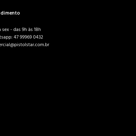
ndimento
 sex - das 9h às 18h
sapp: 47 99969 0432
rcial@pistolstar.com.br