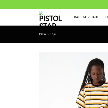
Skip
to
content
HOME
NOVIDADES
LO
Início
»
Loja