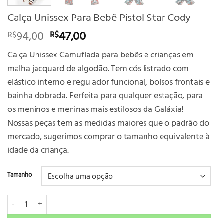
Calça Unissex Para Bebê Pistol Star Cody
O
O
94,00
47,00
R$
R$
preço
preço
Calça Unissex Camuflada para bebês e crianças em
original
atual
malha jacquard de algodão. Tem cós listrado com
era:
é:
R$94,00.
R$47,00.
elástico interno e regulador funcional, bolsos frontais e
bainha dobrada. Perfeita para qualquer estação, para
os meninos e meninas mais estilosos da Galáxia!
Nossas peças tem as medidas maiores que o padrão do
mercado, sugerimos comprar o tamanho equivalente à
idade da criança.
Tamanho
Calça Unissex Para Bebê Pistol Star Cody quantidade