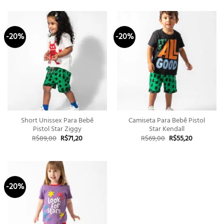
-20%
-20%
Short Unissex Para Bebê
Camiseta Para Bebê Pistol
Pistol Star Ziggy
Star Kendall
O
O
O
O
R$
89,00
R$
71,20
R$
69,00
R$
55,20
preço
preço
preço
preço
original
atual
original
atual
era:
é:
era:
é:
R$89,00.
R$71,20.
R$69,00.
R$55,20.
-20%