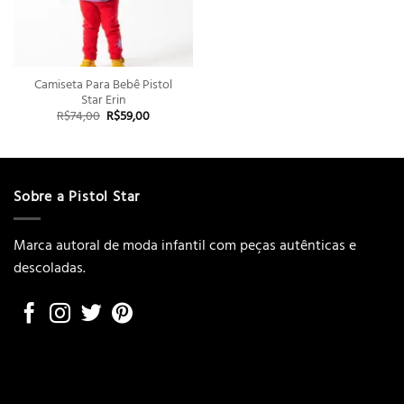
Camiseta Para Bebê Pistol
Star Erin
O
O
R$
74,00
R$
59,00
preço
preço
original
atual
era:
é:
R$74,00.
R$59,00.
Sobre a Pistol Star
Marca autoral de moda infantil com peças autênticas e
descoladas.