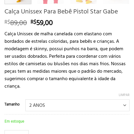
Calça Unissex Para Bebê Pistol Star Gabe
O
O
89,00
59,00
R$
R$
preço
preço
Calça Unissex de malha canelada com elastano com
original
atual
bordados de estrelas coloridas, para bebês e crianças. A
era:
é:
modelagem é skinny, possui punhos na barra, que podem
R$89,00.
R$59,00.
ser usados dobrados. Perfeita para coordenar com vários
estilos de camisetas ou blusões nos dias mais frios. Nossas
peças tem as medidas maiores que o padrão do mercado,
sugerimos comprar o tamanho equivalente à idade da
criança.
LIMPAR
Tamanho
Em estoque
Calça Unissex Para Bebê Pistol Star Gabe quantidade