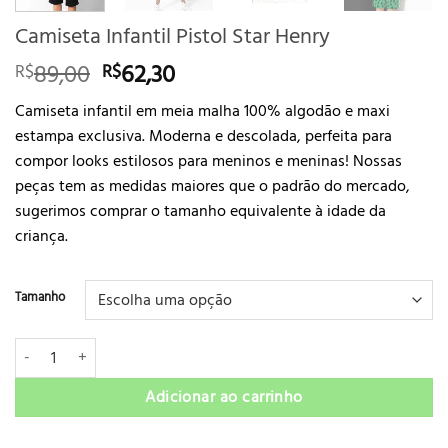
Camiseta Infantil Pistol Star Henry
O
O
89,00
62,30
R$
R$
preço
preço
Camiseta infantil em meia malha 100% algodão e maxi
original
atual
estampa exclusiva. Moderna e descolada, perfeita para
era:
é:
compor looks estilosos para meninos e meninas! Nossas
R$89,00.
R$62,30.
peças tem as medidas maiores que o padrão do mercado,
sugerimos comprar o tamanho equivalente à idade da
criança.
Tamanho
Camiseta Infantil Pistol Star Henry quantidade
Adicionar ao carrinho