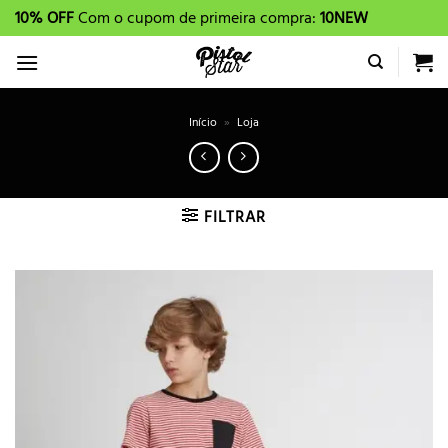
Skip
10% OFF
Com o cupom de primeira compra:
10NEW
to
content
Início
»
Loja
FILTRAR