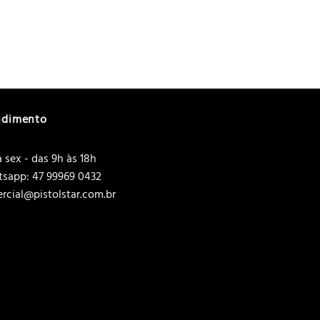
ndimento
 sex - das 9h às 18h
sapp: 47 99969 0432
rcial@pistolstar.com.br