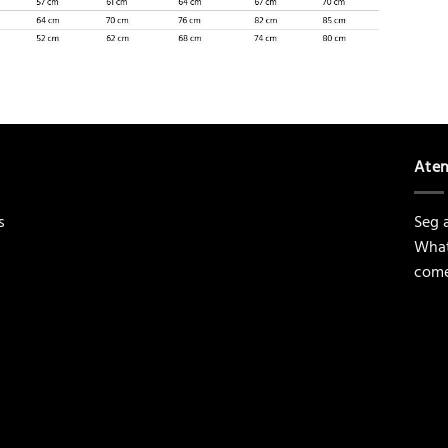
Ate
s
Seg a
What
come