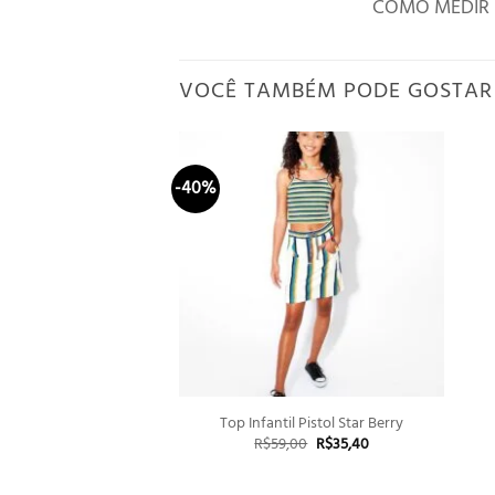
COMO MEDIR
VOCÊ TAMBÉM PODE GOSTAR
-40%
+
Top Infantil Pistol Star Berry
O
O
R$
59,00
R$
35,40
preço
preço
original
atual
era:
é: