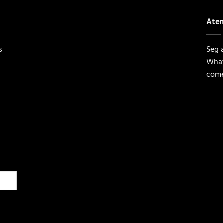
Ate
s
Seg a
What
come