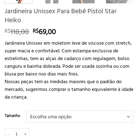
Jardineira Unissex Para Bebê Pistol Star
Heiko
O
O
118,00
69,00
R$
R$
preço
preço
Jardineira Unissex em moletom leve de viscose com stretch,
original
atual
super macia e confortável. Com estampa exclusiva de
era:
é:
estrelinhas, tem as alças de cadarço com regulagem, bolso
R$118,00.
R$69,00.
canguru e bainha dobrada. Pode ser usada sozinha ou com
blusa por baixo nos dias mais frios.
Nossas peças tem as medidas maiores que o padrão do
mercado, sugerimos comprar o tamanho equivalente à idade
da criança.
Tamanho
Jardineira Unissex Para Bebê Pistol Star Heiko quantidade