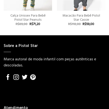
Calça Unissex Para Bebê
Macacão Para Bebê Pistol
Pistol Star Peanuts
Star Cassie
O
O
O
O
R$
89,00
R$
71,20
R$
118,00
R$
59,00
preço
preço
preço
preço
original
atual
original
atual
era:
é:
era:
é:
R$89,00.
R$71,20.
R$118,00.
R$59,00.
Sobre a Pistol Star
Marca autoral de moda infantil com peças autênticas e
descoladas.
Atendimento