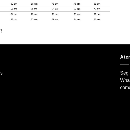
R
Ate
as
Seg 
What
come