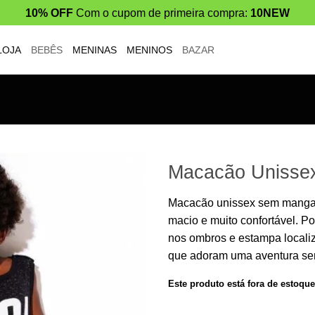
10% OFF
Com o cupom de primeira compra:
10NEW
LOJA
BEBÊS
MENINAS
MENINOS
BAZAR
Macacão Unissex
Macacão unissex sem mangas
macio e muito confortável. P
nos ombros e estampa locali
que adoram uma aventura sem
Este produto está fora de estoque