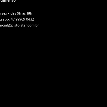
ndimento
 sex - das 9h às 18h
sapp: 47 99969 0432
rcial@pistolstar.com.br