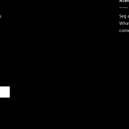
Ate
s
Seg a
What
come