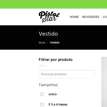
Skip
to
content
HOME
NOVIDADES
LO
Vestido
Início
»
Vestido
Filtrar por produto
Tamanhos
unico
P 3 a 4 meses