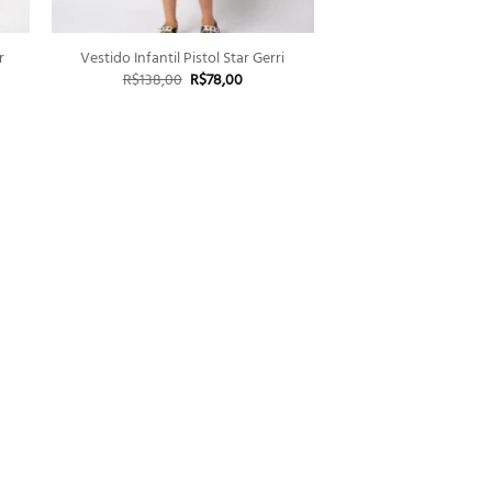
+
r
Vestido Infantil Pistol Star Gerri
O
O
R$
138,00
R$
78,00
preço
preço
original
atual
era:
é:
20.
R$138,00.
R$78,00.