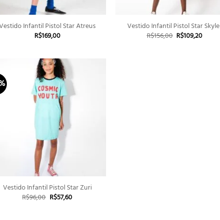
+
+
Vestido Infantil Pistol Star Atreus
Vestido Infantil Pistol Star Skyle
O
O
R$
169,00
R$
156,00
R$
109,20
preço
preço
original
atual
era:
é:
R$156,00.
R$109,
0%
+
Vestido Infantil Pistol Star Zuri
O
O
R$
96,00
R$
57,60
preço
preço
original
atual
era:
é: