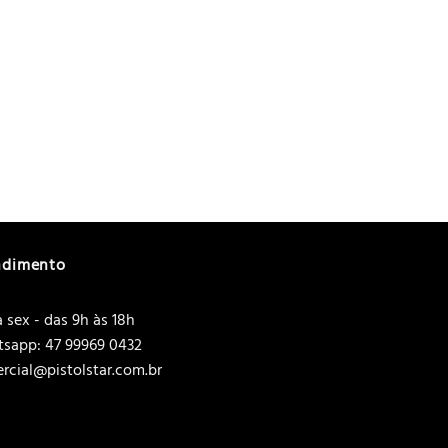
ndimento
 sex - das 9h às 18h
sapp: 47 99969 0432
rcial@pistolstar.com.br