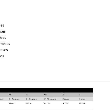
ses
eses
eses
 meses
meses
nos