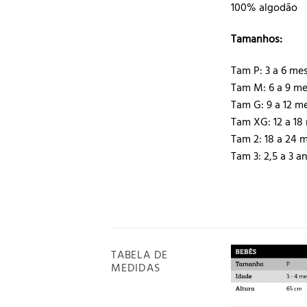
100% algodão
Tamanhos:
Tam P: 3 a 6 me
Tam M: 6 a 9 m
Tam G: 9 a 12 m
Tam XG: 12 a 18
Tam 2: 18 a 24 
Tam 3: 2,5 a 3 a
TABELA DE
MEDIDAS