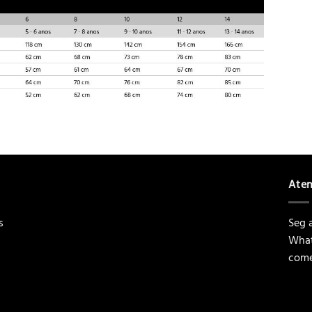
Ate
s
Seg a
What
come