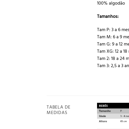
100% algodão
Tamanhos:
Tam P: 3 a 6 me
Tam M: 6 a 9 m
Tam G: 9 a 12 m
Tam XG: 12 a 18
Tam 2: 18 a 24 
Tam 3: 2,5 a 3 a
TABELA DE
MEDIDAS