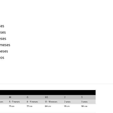
ses
eses
eses
 meses
meses
nos