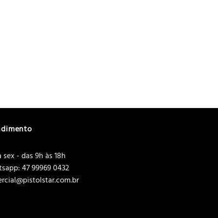
ndimento
 sex - das 9h às 18h
sapp: 47 99969 0432
rcial@pistolstar.com.br