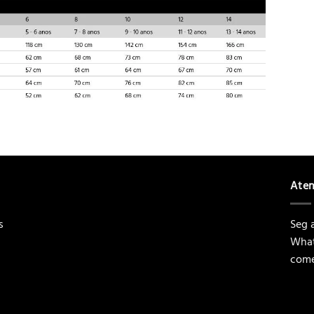
Ate
s
Seg a
What
come