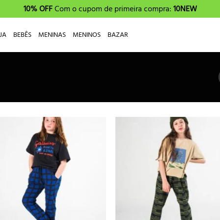
10% OFF
Com o cupom de primeira compra:
10NEW
JA
BEBÊS
MENINAS
MENINOS
BAZAR