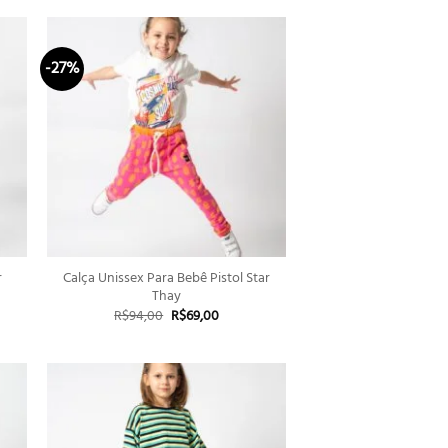
-27%
+
r
Calça Unissex Para Bebê Pistol Star
Thay
O
O
R$
94,00
R$
69,00
preço
preço
original
atual
era:
é:
R$94,00.
R$69,00.