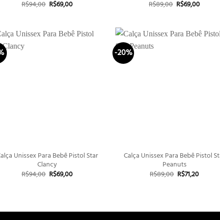
O
O
O
O
R$
94,00
R$
69,00
R$
89,00
R$
69,00
preço
preço
preço
preço
original
atual
original
atual
era:
é:
era:
é:
R$94,00.
R$69,00.
R$89,00.
R$69,0
7%
-20%
+
+
alça Unissex Para Bebê Pistol Star
Calça Unissex Para Bebê Pistol St
Clancy
Peanuts
O
O
O
O
R$
94,00
R$
69,00
R$
89,00
R$
71,20
preço
preço
preço
preço
original
atual
original
atual
era:
é:
era:
é:
R$94,00.
R$69,00.
R$89,00.
R$71,20