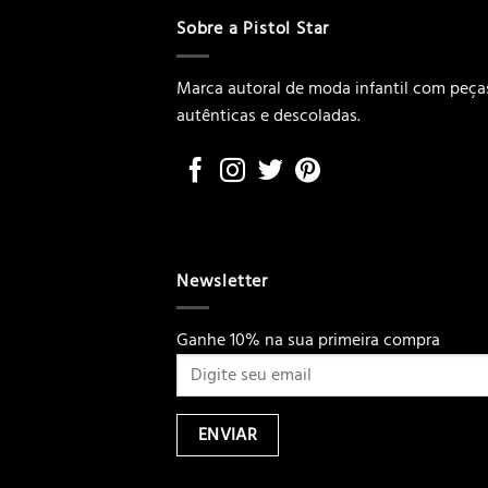
Sobre a Pistol Star
Marca autoral de moda infantil com peça
autênticas e descoladas.
Newsletter
Ganhe 10% na sua primeira compra