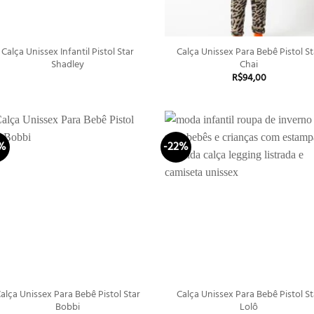
+
+
Calça Unissex Infantil Pistol Star
Calça Unissex Para Bebê Pistol St
Shadley
Chai
R$
94,00
7%
-22%
+
+
alça Unissex Para Bebê Pistol Star
Calça Unissex Para Bebê Pistol St
Bobbi
Lolô