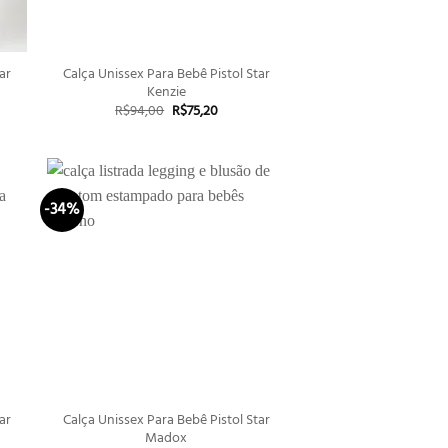
+
ar
Calça Unissex Para Bebê Pistol Star
Kenzie
O
O
R$
94,00
R$
75,20
preço
preço
original
atual
era:
é:
R$94,00.
R$75,20.
-34%
+
ar
Calça Unissex Para Bebê Pistol Star
Madox