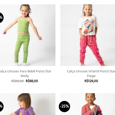
2%
+
+
alça Unissex Para Bebê Pistol Star
Calça Unissex Infantil Pistol Sta
Molly
Paige
O
O
R$
89,00
R$
69,00
R$
129,00
preço
preço
original
atual
era:
é:
R$89,00.
R$69,00.
4%
-25%