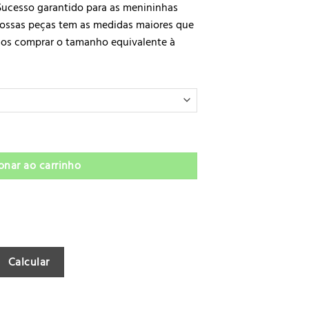
. Sucesso garantido para as menininhas
Nossas peças tem as medidas maiores que
mos comprar o tamanho equivalente à
ol Star Annie quantidade
onar ao carrinho
Calcular