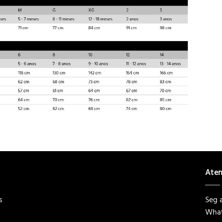
Ate
s
Seg a
What