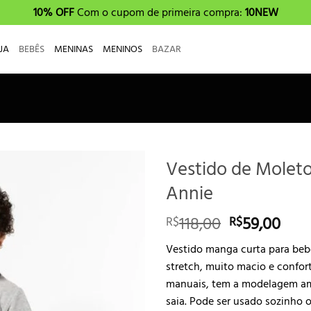
10% OFF
Com o cupom de primeira compra:
10NEW
JA
BEBÊS
MENINAS
MENINOS
BAZAR
Vestido de Moleto
Annie
O
O
118,00
59,00
R$
R$
preço
pre
Vestido manga curta para beb
original
atua
stretch, muito macio e confor
era:
é:
manuais, tem a modelagem am
R$118,00.
R$59
saia. Pode ser usado sozinho