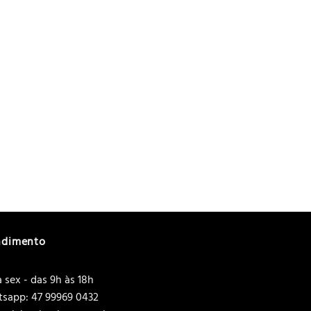
ndimento
 sex - das 9h às 18h
sapp: 47 99969 0432