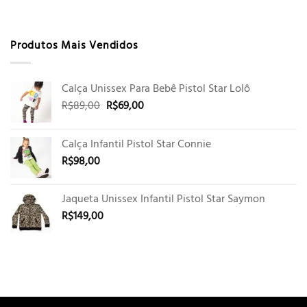
Produtos Mais Vendidos
Calça Unissex Para Bebê Pistol Star Lolô
O
O
R$
89,00
R$
69,00
preço
preço
original
atual
Calça Infantil Pistol Star Connie
era:
é:
R$
98,00
R$89,00.
R$69,00.
Jaqueta Unissex Infantil Pistol Star Saymon
R$
149,00