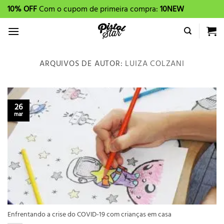
Skip
10% OFF
Com o cupom de primeira compra:
10NEW
to
content
ARQUIVOS DE AUTOR:
LUIZA COLZANI
26
mar
Enfrentando a crise do COVID-19 com crianças em casa