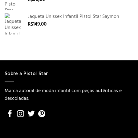
R$89,00.
R$69,00.
Jaqueta Unissex Infantil Pistol Star Saymon
R$
149,00
Sobre a Pistol Star
Marca autoral de moda infantil com peças autênticas e
descoladas.