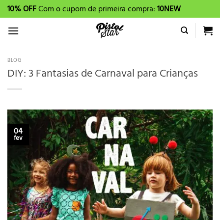
Skip
10% OFF
Com o cupom de primeira compra:
10NEW
to
content
BLOG
DIY: 3 Fantasias de Carnaval para Crianças
04
fev