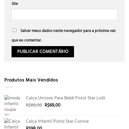
Site
Salvar meus dados neste navegador para a próxima vez
que eu comentar.
Produtos Mais Vendidos
Calça Unissex Para Bebê Pistol Star Lolô
O
O
R$
89,00
R$
69,00
preço
preço
original
atual
Calça Infantil Pistol Star Connie
era:
é:
R$
98,00